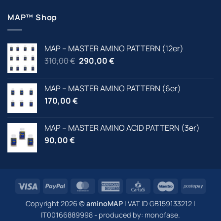
MAP™ Shop
MAP – MASTER AMINO PATTERN (12er)
Ursprünglicher
Aktueller
310,00
€
290,00
€
Preis
Preis
war:
ist:
MAP – MASTER AMINO PATTERN (6er)
310,00 €
310,00 €.
170,00
€
MAP – MASTER AMINO ACID PATTERN (3er)
90,00
€
Visa
PayPal
MasterCard
American
CartaSi
Maestro
Post
Express
Copyright 2026 ©
aminoMAP
| VAT ID GB159133212 |
IT00166889998 - produced by:
monofase
.