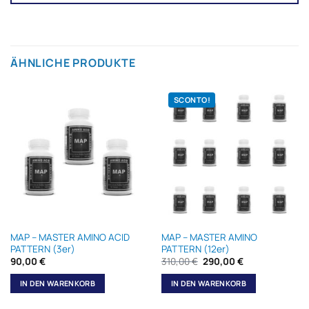
ÄHNLICHE PRODUKTE
SCONTO!
MAP – MASTER AMINO ACID
MAP – MASTER AMINO
PATTERN (3er)
PATTERN (12er)
Ursprünglicher
Aktueller
90,00
€
310,00
€
290,00
€
Preis
Preis
war:
ist:
IN DEN WARENKORB
IN DEN WARENKORB
310,00 €
310,00 €.