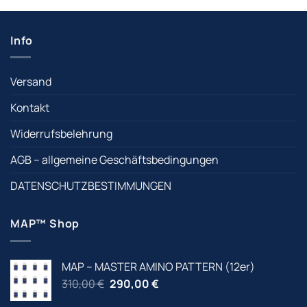
Info
Versand
Kontakt
Widerrufsbelehrung
AGB – allgemeine Geschäftsbedingungen
DATENSCHUTZBESTIMMUNGEN
MAP™ Shop
MAP – MASTER AMINO PATTERN (12er)
Ursprünglicher
Aktueller
310,00
€
290,00
€
Preis
Preis