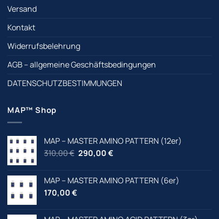
Versand
Kontakt
Widerrufsbelehrung
AGB – allgemeine Geschäftsbedingungen
DATENSCHUTZBESTIMMUNGEN
MAP™ Shop
MAP – MASTER AMINO PATTERN (12er)
Ursprünglicher
Aktueller
310,00
€
290,00
€
Preis
Preis
war:
ist:
MAP – MASTER AMINO PATTERN (6er)
310,00 €
310,00 €.
170,00
€