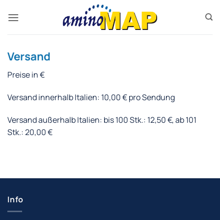
Zum
Inhalt
springen
Versand
Preise in €
Versand innerhalb Italien: 10,00 € pro Sendung
Versand außerhalb Italien: bis 100 Stk.: 12,50 €, ab 101
Stk.: 20,00 €
Info