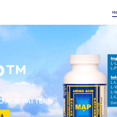
H
P™
O ACID PATTERN
RA