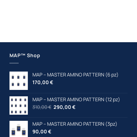
MAP™ Shop
MAP – MASTER AMINO PATTERN (6 pz)
170,00
€
MAP – MASTER AMINO PATTERN (12 pz)
Il
Il
310,00
€
290,00
€
prezzo
prezzo
originale
attuale
MAP – MASTER AMINO PATTERN (3pz)
era:
è:
90,00
€
310,00 €.
310,00 €.