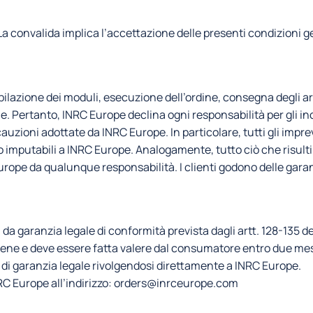
 La convalida implica l’accettazione delle presenti condizioni ge
pilazione dei moduli, esecuzione dell’ordine, consegna degli arti
ertanto, INRC Europe declina ogni responsabilità per gli inconv
uzioni adottate da INRC Europe. In particolare, tutti gli imprevist
 imputabili a INRC Europe. Analogamente, tutto ciò che risulti 
ope da qualunque responsabilità. I clienti godono delle garanz
i da garanzia legale di conformità prevista dagli artt. 128-135 
ene e deve essere fatta valere dal consumatore entro due mesi 
ia di garanzia legale rivolgendosi direttamente a INRC Europe.
INRC Europe all’indirizzo: orders@inrceurope.com