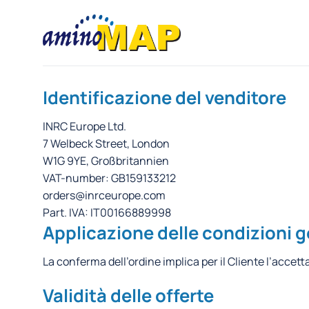
Salta
ai
contenuti
Identificazione del venditore
INRC Europe Ltd.
7 Welbeck Street, London
W1G 9YE, Großbritannien
VAT-number: GB159133212
orders@inrceurope.com
Part. IVA: IT00166889998
Applicazione delle condizioni g
La conferma dell’ordine implica per il Cliente l’accett
Validità delle offerte