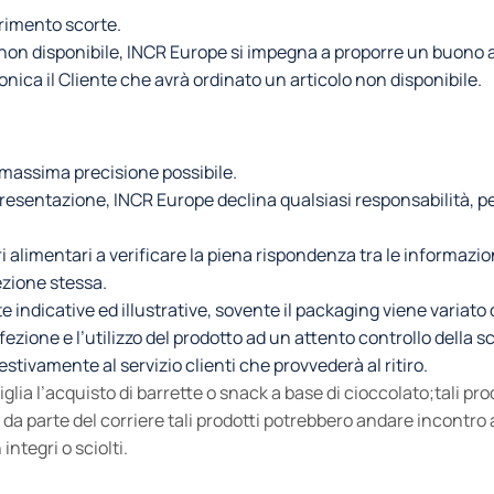
aurimento scorte.
lo non disponibile, INCR Europe si impegna a proporre un buono a
nica il Cliente che avrà ordinato un articolo non disponibile.
a massima precisione possibile.
 presentazione, INCR Europe declina qualsiasi responsabilità, p
i alimentari a verificare la piena rispondenza tra le informazion
ezione stessa.
 indicative ed illustrative, sovente il packaging viene variat
onfezione e l’utilizzo del prodotto ad un attento controllo della
tivamente al servizio clienti che provvederà al ritiro.
lia l’acquisto di barrette o snack a base di cioccolato;tali pro
 da parte del corriere tali prodotti potrebbero andare incontro
integri o sciolti.