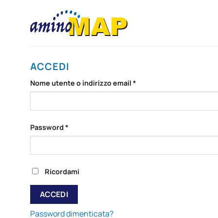
Salta
ai
contenuti
ACCEDI
Richiesto
Nome utente o indirizzo email
*
Richiesto
Password
*
Ricordami
ACCEDI
Password dimenticata?