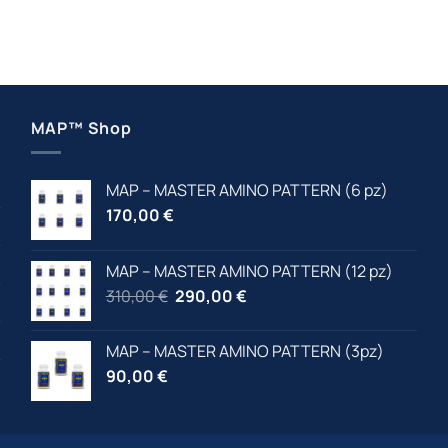
MAP™ Shop
MAP – MASTER AMINO PATTERN (6 pz)
170,00
€
MAP – MASTER AMINO PATTERN (12 pz)
Il
Il
310,00
€
290,00
€
prezzo
prezzo
originale
attuale
MAP – MASTER AMINO PATTERN (3pz)
era:
è:
90,00
€
310,00 €.
310,00 €.