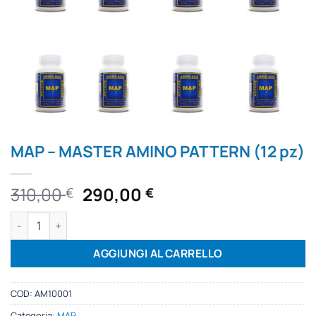
MAP – MASTER AMINO PATTERN (12 pz)
Il
Il
310,00
290,00
€
€
prezzo
prezzo
MAP – MASTER AMINO PATTERN (12 pz) quantità
originale
attuale
era:
è:
AGGIUNGI AL CARRELLO
310,00 €.
310,00 €.
COD:
AM10001
Categoria:
MAP